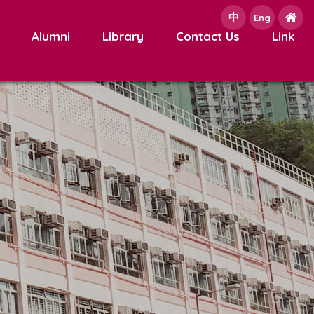
中
e
Eng
Alumni
Library
Contact Us
Link