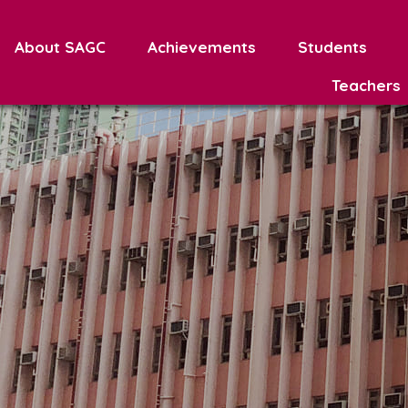
About SAGC
Achievements
Students
Teachers