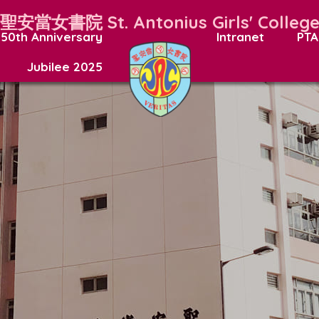
聖安當女書院
St. Antonius Girls' Colleg
50th Anniversary
Intranet
PTA
Jubilee 2025