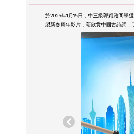
於2025年1月15日，中三級郭穎雅
製新春賀年影片，藉欣賞中國古詩詞，