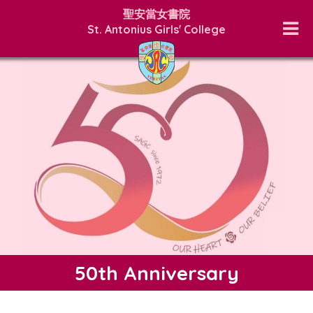
聖安當女書院
St. Antonius Girls' College
50th Anniversary