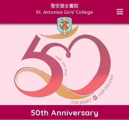
聖安當女書院
St. Antonius Girls' College
50th Anniversary