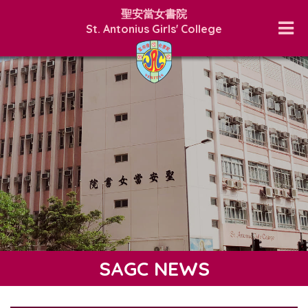
聖安當女書院
St. Antonius Girls' College
SAGC NEWS