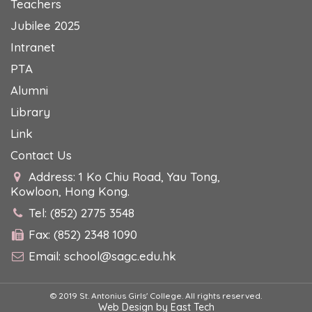
Teachers
Jubilee 2025
Intranet
PTA
Alumni
Library
Link
Contact Us
Address: 1 Ko Chiu Road, Yau Tong,
Kowloon, Hong Kong.
Tel: (852) 2775 3548
Fax: (852) 2348 1090
Email:
school@sagc.edu.hk
© 2019 St. Antonius Girls' College. All rights reserved.
Web Design
by
East Tech