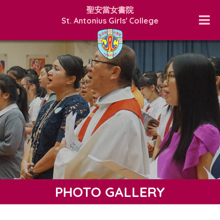
聖安當女書院
St. Antonius Girls' College
PHOTO GALLERY