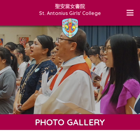
聖安當女書院
St. Antonius Girls' College
PHOTO GALLERY