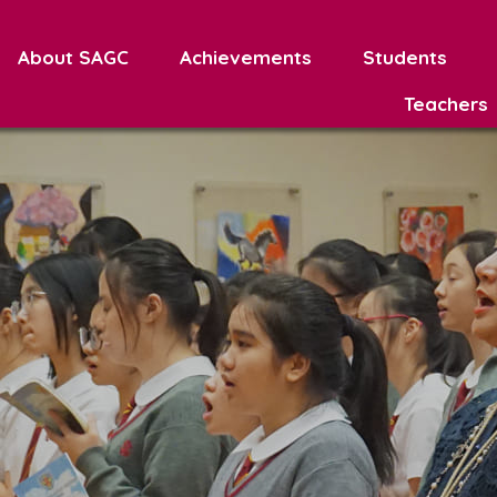
About SAGC
Achievements
Students
Teachers