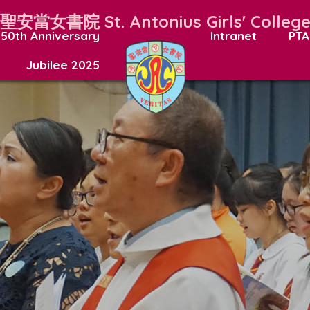
聖安當女書院
St. Antonius Girls' Colleg
50th Anniversary
Intranet
PTA
Jubilee 2025