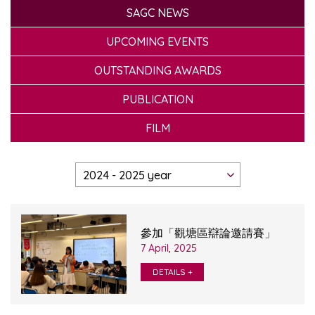
SAGC NEWS
UPCOMING EVENTS
OUTSTANDING AWARDS
PUBLICATION
FILM
參加「觀塘區辯論邀請賽」
7 April, 2025
DETAILS +