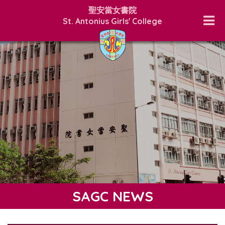
聖安當女書院
St. Antonius Girls' College
SAGC NEWS