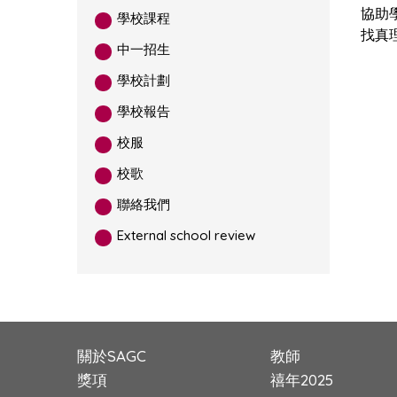
協助
學校課程
找真
中一招生
學校計劃
學校報告
校服
校歌
聯絡我們
External school review
關於SAGC
教師
獎項
禧年2025