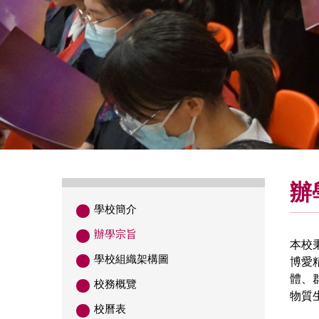
辦
學校簡介
辦學宗旨
本校
學校組織架構圖
博愛
體、
校務概覽
物質
校曆表