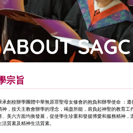
ABOUT SAGC
學宗旨
秉承創校辦學團體中華無原罪聖母女修會的抱負和辦學使命 ：遵
精神，按天主教會辦學的理念，竭盡所能，肩負起神聖的教育工
群、美六方面均衡發展，促使學生珍重和發揚博愛和服務精神，
生活質素及精神生活質素。