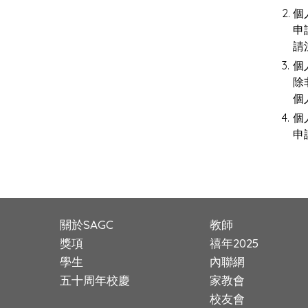
2.
個
申
請
3.
個
除
個
4.
個
申
關於SAGC
教師
獎項
禧年2025
學生
內聯網
五十周年校慶
家教會
校友會