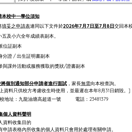
請本校中一學位須知
將
填妥之申請表
連同以下文件於
2026年7月7日至7月8日
交回本
. 小五及小六全年成績表副本。
 派位証副本
 身分證 / 出生証明書副本
. 參與課外活動或服務獲取的獎狀/證書副本
校將個別通知部分申請者進行面試
，家長
無需
向本校查詢。
以上資料只供校方考慮收生時使用，並最遲在本年8月31日銷毀。]
地址：九龍油塘高超道一號 電話：23481379
集個人資料聲明
人資料收集目的
有申請表格內所收集的個人資料只會用於處理有關申請。