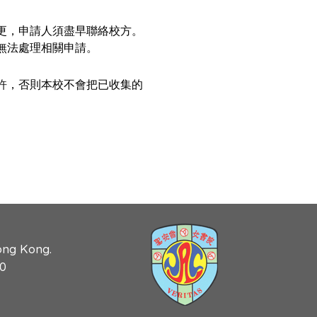
更，申請人須盡早聯絡校方。
無法處理相關申請。
許，否則本校不會把已收集的
ong Kong.
90