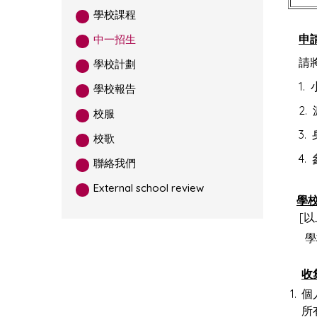
學校課程
申
中一招生
請
學校計劃
1
學校報告
2.
校服
3.
校歌
4
聯絡我們
External school review
學
[
學校
收
1.
個
所