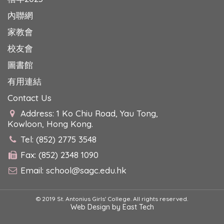
內聯網
家教會
校友會
圖書館
有用連結
Contact Us
Address: 1 Ko Chiu Road, Yau Tong,
Kowloon, Hong Kong.
Tel: (852) 2775 3548
Fax: (852) 2348 1090
Email:
school@sagc.edu.hk
© 2019 St. Antonius Girls' College. All rights reserved.
Web Design
by
East Tech