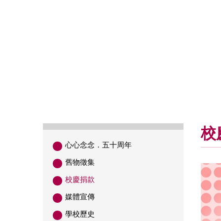
校
心心念念．五十周年
舊物徵集
校慶捐款
媒體宣傳
學校歷史