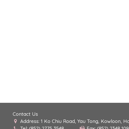
Contact Us
Address: 1 Ko Chiu Road, Yau Tong, Kowloon, H
Tel: (852) 2775 3548
Fax: (852) 2348 10