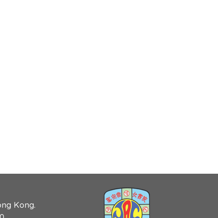
ong Kong.
90