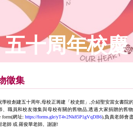
五十周年校慶
物徵集
祝學校創建五十周年,母校正籌建「校史館」,介紹聖安當女書院
師、職員和校友徵集與母校有關的舊物品,透過大家捐贈的舊物
le form(網址:
https://forms.gle/yT4v2Nk85P1gVqDB6
),負責老師會盡
甜老師 或 羅俊華老師。謝謝!