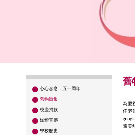
舊
心心念念．五十周年
舊物徵集
為慶
校慶捐款
任老
goog
媒體宣傳
陳美
學校歷史