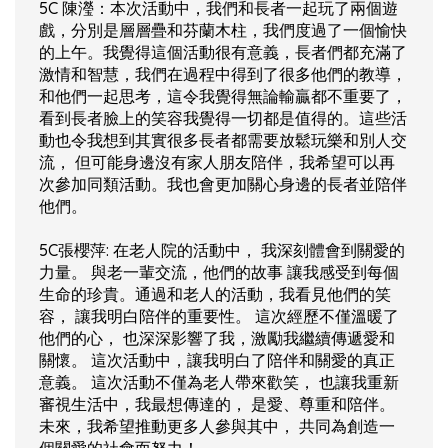
5C 陳瀅：本次活動中，我們和長者一起玩了兩個遊
戲，分別是層層疊和芬蘭木柱，我們度過了一個愉快
的上午。我覺得這個活動很有意義，長者們都充滿了
激情和智慧，我們在過程中得到了很多他們的教導，
和他們一起思考，這令我覺得無論輸贏都不重要了，
看到長者臉上的笑容我覺得一切都是值得的。這些活
動也令我想到其實很多長者都需要放鬆玩樂和別人交
流， 但可能身邊沒有家人朋友陪伴，我希望可以再
次參加同類活動。我也會更加關心身邊的長者並陪伴
他們。
5C張櫻萍: 在老人院的活動中， 我深刻體會到關愛的
力量。 與老一輩交流，他們的故事 讓我感受到每個
生命的珍貴。通過和老人的活動，我看見他們的笑
容， 讓我明白陪伴的重要性。 這次經歷不僅溫暖了
他們的心， 也深深影響了我，激勵我繼續傳遞愛和
關懷。 這次活動中，讓我明白了陪伴和關愛的真正
意義。 這次活動不僅為老人帶來歡笑， 也讓我重新
審視生活中，我最想傳達的， 是愛、尊重和陪伴。
未來，我希望推動更多人參與其中， 共同為創造一