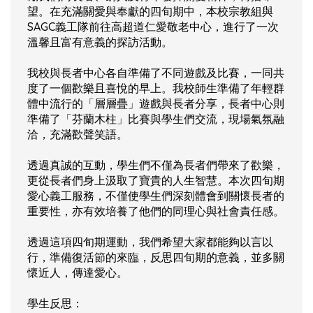
望。在充滿關愛與奉獻的四旬期中，本校宗教組與
SAGC義工隊前往高超道仁愛敬老中心，進行了一次
溫馨且富有意義的探訪活動。
我校與長者中心各自準備了不同遊戲及比賽，一同共
度了一個歡樂且喜悅的早上。我校師生準備了年輕群
體中流行的「層層疊」遊戲與長者分享，長者中心則
準備了「芬蘭木柱」比賽與學生們交流，現場氣氛融
洽，充滿歡聲笑語。
透過真誠的互動，學生們不僅為長者們帶來了歡樂，
更從長者們身上汲取了寶貴的人生智慧。本次四旬期
愛心義工服務，不僅使學生們深刻體會到關懷長者的
重要性，亦有效培養了他們的同理心與社會責任感。
透過這項四旬期運動，我們希望大家都能夠以言以
行，準備復活節的來臨，反思四旬期的意義，並多關
懷近人，傳達愛心。
學生反思：