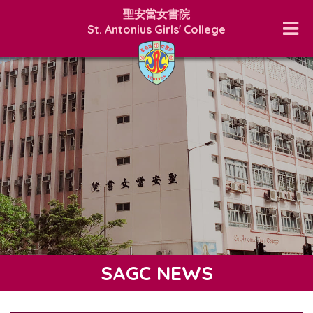
聖安當女書院
St. Antonius Girls' College
SAGC NEWS