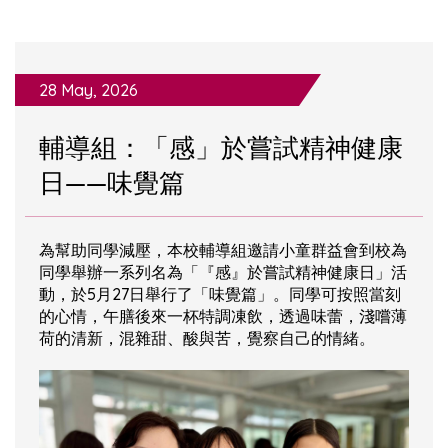
28 May, 2026
輔導組：「感」於嘗試精神健康
日——味覺篇
為幫助同學減壓，本校輔導組邀請小童群益會到校為
同學舉辦一系列名為「『感』於嘗試精神健康日」活
動，於5月27日舉行了「味覺篇」。同學可按照當刻
的心情，午膳後來一杯特調凍飲，透過味蕾，淺嚐薄
荷的清新，混雜甜、酸與苦，覺察自己的情緒。