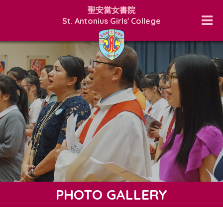
聖安當女書院
St. Antonius Girls' College
PHOTO GALLERY