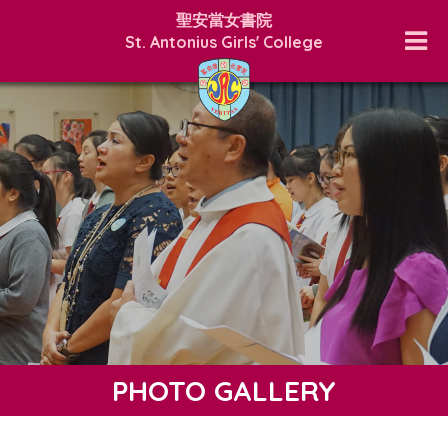
聖安當女書院
St. Antonius Girls' College
PHOTO GALLERY