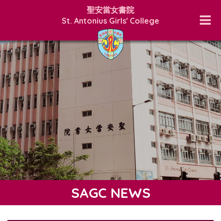
聖安當女書院
St. Antonius Girls' College
SAGC NEWS