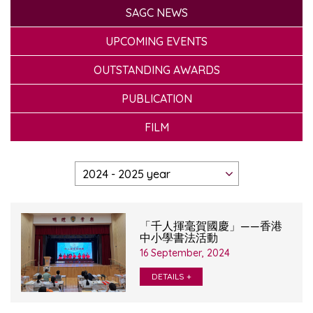
SAGC NEWS
UPCOMING EVENTS
OUTSTANDING AWARDS
PUBLICATION
FILM
「千人揮毫賀國慶」——香港
中小學書法活動
16 September, 2024
DETAILS +