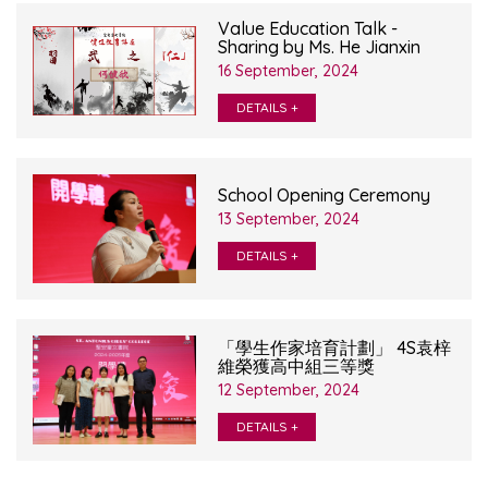
Value Education Talk -
Sharing by Ms. He Jianxin
16 September, 2024
DETAILS +
School Opening Ceremony
13 September, 2024
DETAILS +
「學生作家培育計劃」 4S袁梓
維榮獲高中組三等獎
12 September, 2024
DETAILS +